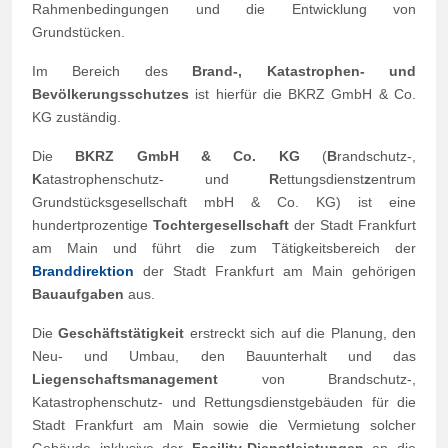
Rahmenbedingungen und die Entwicklung von
Grundstücken.
Im Bereich des
Brand-, Katastrophen- und
Bevölkerungsschutzes
ist hierfür die BKRZ GmbH & Co.
KG zuständig.
Die
BKRZ GmbH & Co. KG
(
B
randschutz-,
K
atastrophenschutz- und
R
ettungsdienst
z
entrum
Grundstücksgesellschaft mbH & Co. KG) ist eine
hundertprozentige
Tochtergesellschaft
der Stadt Frankfurt
am Main und führt die zum Tätigkeitsbereich der
Branddirektion
der Stadt Frankfurt am Main gehörigen
Bauaufgaben
aus.
Die
Geschäftstätigkeit
erstreckt sich auf die Planung, den
Neu- und Umbau, den Bauunterhalt und das
Liegenschaftsmanagement
von Brandschutz-,
Katastrophenschutz- und Rettungsdienstgebäuden für die
Stadt Frankfurt am Main sowie die Vermietung solcher
Gebäude inklusive der
Facility-Dienstleistungen
an die