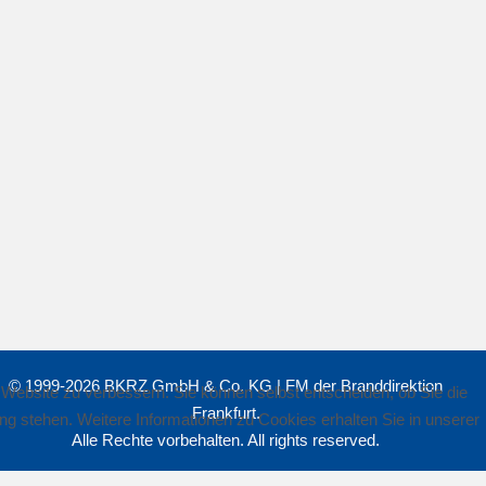
© 1999-2026 BKRZ GmbH & Co. KG | FM der Branddirektion
r Website zu verbessern. Sie können selbst entscheiden, ob Sie die
Frankfurt.
ng stehen. Weitere Informationen zu Cookies erhalten Sie in unserer
Alle Rechte vorbehalten. All rights reserved.